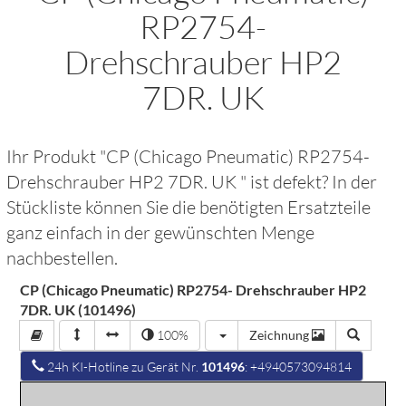
RP2754-
Drehschrauber HP2
7DR. UK
Ihr Produkt "
CP (Chicago Pneumatic) RP2754-
Drehschrauber HP2 7DR. UK
" ist defekt? In der
Stückliste können Sie die benötigten Ersatzteile
ganz einfach in der gewünschten Menge
nachbestellen.
CP (Chicago Pneumatic) RP2754- Drehschrauber HP2
7DR. UK (101496)
100%
Zeichnung
24h KI-Hotline zu Gerät Nr.
101496
: +4940573094814