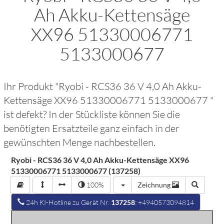
Ah Akku-Kettensäge
XX96 51330006771
5133000677
Ihr Produkt "
Ryobi - RCS36 36 V 4,0 Ah Akku-
Kettensäge XX96 51330006771 5133000677
"
ist defekt? In der Stückliste können Sie die
benötigten Ersatzteile ganz einfach in der
gewünschten Menge nachbestellen.
Ryobi - RCS36 36 V 4,0 Ah Akku-Kettensäge XX96
51330006771 5133000677 (137258)
100%
Zeichnung
24h KI-Hotline zu Gerät Nr.
137258
: +4940573094814