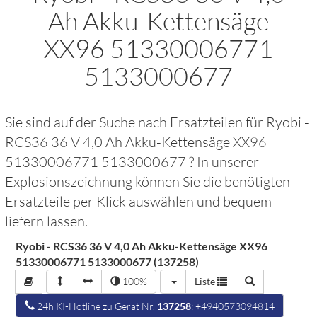
Ah Akku-Kettensäge
XX96 51330006771
5133000677
Sie sind auf der Suche nach Ersatzteilen für
Ryobi -
RCS36 36 V 4,0 Ah Akku-Kettensäge XX96
51330006771 5133000677
? In unserer
Explosionszeichnung können Sie die benötigten
Ersatzteile per Klick auswählen und bequem
liefern lassen.
Ryobi - RCS36 36 V 4,0 Ah Akku-Kettensäge XX96
51330006771 5133000677 (137258)
100%
Liste
24h KI-Hotline zu Gerät Nr.
137258
: +4940573094814