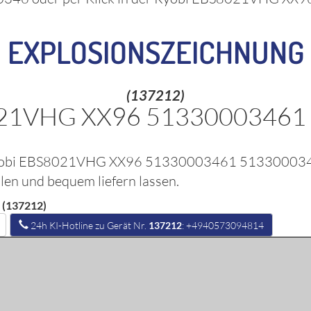
EXPLOSIONSZEICHNUNG
(137212)
021VHG XX96 51330003461
obi EBS8021VHG XX96 51330003461 51330003
hlen und bequem liefern lassen.
(137212)
24h KI-Hotline zu Gerät Nr.
137212
: +4940573094814