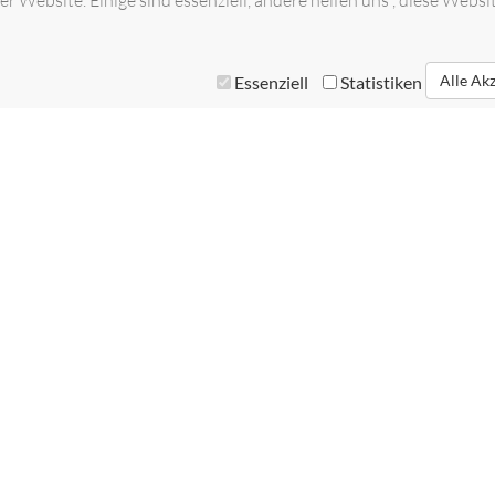
r Website. Einige sind essenziell, andere helfen uns , diese Websi
Alle Ak
Essenziell
Statistiken