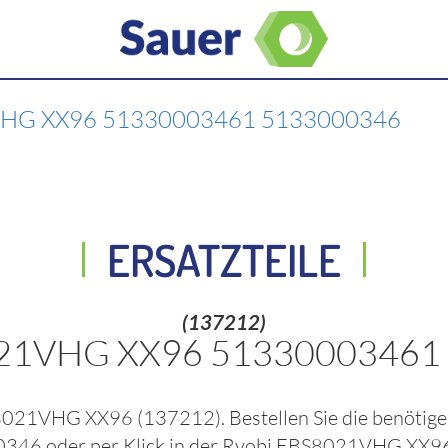
HG XX96 51330003461 5133000346
ERSATZTEILE
(137212)
021VHG XX96 51330003461
S8021VHG XX96
(137212)
. Bestellen Sie die benöti
0346
oder per Klick in der
Ryobi EBS8021VHG XX9