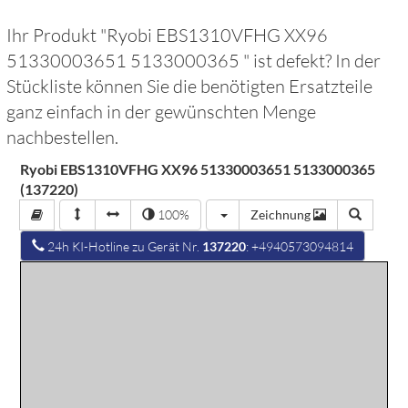
Ihr Produkt "
Ryobi EBS1310VFHG XX96
51330003651 5133000365
" ist defekt? In der
Stückliste können Sie die benötigten Ersatzteile
ganz einfach in der gewünschten Menge
nachbestellen.
Ryobi EBS1310VFHG XX96 51330003651 5133000365
(137220)
100%
Zeichnung
24h KI-Hotline zu Gerät Nr.
137220
: +4940573094814