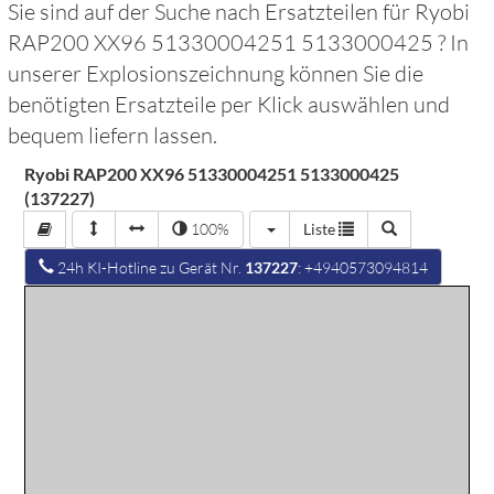
Sie sind auf der Suche nach Ersatzteilen für
Ryobi
RAP200 XX96 51330004251 5133000425
? In
unserer Explosionszeichnung können Sie die
benötigten Ersatzteile per Klick auswählen und
bequem liefern lassen.
Ryobi RAP200 XX96 51330004251 5133000425
(137227)
100%
Liste
24h KI-Hotline zu Gerät Nr.
137227
: +4940573094814