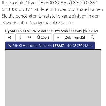
Ihr Produkt "
Ryobi EJ600 XX96 51330005391
5133000539
" ist defekt? In der Stückliste können
Sie die benötigten Ersatzteile ganz einfach in der
gewünschten Menge nachbestellen.
Ryobi EJ600 XX96 51330005391 5133000539 (137237)
100%
Zeichnung
24h KI-Hotline zu Gerät Nr.
137237
: +4940573094814