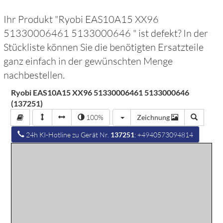
Ihr Produkt "
Ryobi EAS10A15 XX96
51330006461 5133000646
" ist defekt? In der
Stückliste können Sie die benötigten Ersatzteile
ganz einfach in der gewünschten Menge
nachbestellen.
Ryobi EAS10A15 XX96 51330006461 5133000646
(137251)
100%
Zeichnung
24h KI-Hotline zu Gerät Nr.
137251
: +4940573094814