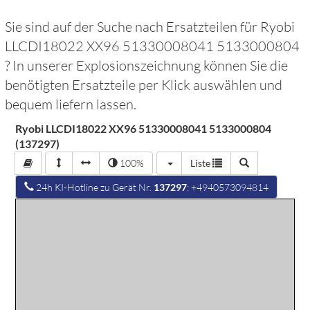
Sie sind auf der Suche nach Ersatzteilen für
Ryobi
LLCDI18022 XX96 51330008041 5133000804
? In unserer Explosionszeichnung können Sie die
benötigten Ersatzteile per Klick auswählen und
bequem liefern lassen.
Ryobi LLCDI18022 XX96 51330008041 5133000804
(137297)
100%
Liste
24h KI-Hotline zu Gerät Nr.
137297
: +4940573094814