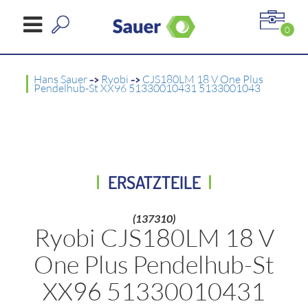
0
Hans Sauer
->
Ryobi
->
CJS180LM 18 V One Plus
Pendelhub-St XX96 51330010431 5133001043
ERSATZTEILE
(137310)
Ryobi CJS180LM 18 V
One Plus Pendelhub-St
XX96 51330010431