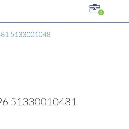
0
481 5133001048
96 51330010481