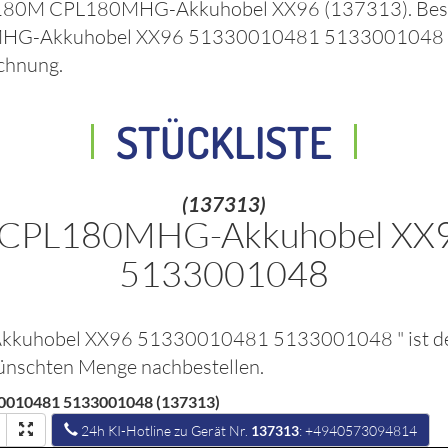
L180M CPL180MHG-Akkuhobel XX96
(137313)
. Be
MHG-Akkuhobel XX96 51330010481 513300104
chnung.
STÜCKLISTE
(137313)
 CPL180MHG-Akkuhobel XX
5133001048
kkuhobel XX96 51330010481 5133001048
" ist 
ewünschten Menge nachbestellen.
010481 5133001048 (137313)
24h KI-Hotline zu Gerät Nr.
137313
: +4940573094814