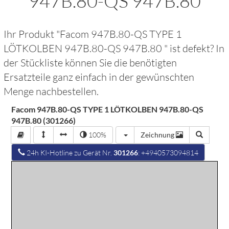
947B.80-QS 947B.80
Ihr Produkt "
Facom 947B.80-QS TYPE 1
LÖTKOLBEN 947B.80-QS 947B.80
" ist defekt? In
der Stückliste können Sie die benötigten
Ersatzteile ganz einfach in der gewünschten
Menge nachbestellen.
Facom 947B.80-QS TYPE 1 LÖTKOLBEN 947B.80-QS
947B.80 (301266)
100%
Zeichnung
24h KI-Hotline zu Gerät Nr.
301266
: +4940573094814