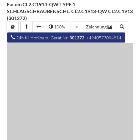
Facom CL2.C1913-QW TYPE 1
SCHLAGSCHRAUBENSCHL. CL2.C1913-QW CL2.C1913
(301272)
100%
Zeichnung
24h KI-Hotline zu Gerät Nr.
301272
: +4940573094814