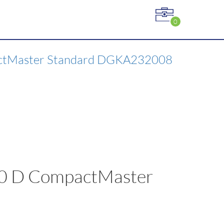
0
ctMaster Standard DGKA232008
20 D CompactMaster