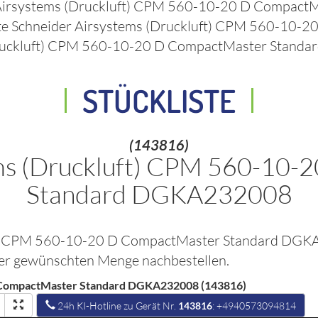
Airsystems (Druckluft) CPM 560-10-20 D Compact
te
Schneider Airsystems (Druckluft) CPM 560-10
ruckluft) CPM 560-10-20 D CompactMaster Standa
STÜCKLISTE
(143816)
ems (Druckluft) CPM 560-10-
Standard DGKA232008
uft) CPM 560-10-20 D CompactMaster Standard D
n der gewünschten Menge nachbestellen.
D CompactMaster Standard DGKA232008 (143816)
24h KI-Hotline zu Gerät Nr.
143816
: +4940573094814