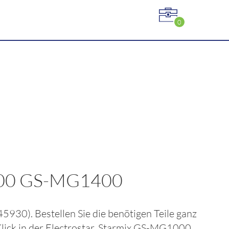
0
0
200 GS-MG1400
45930)
. Bestellen Sie die benötigen Teile ganz
lick in der
Electrostar, Starmix GS-MG1000