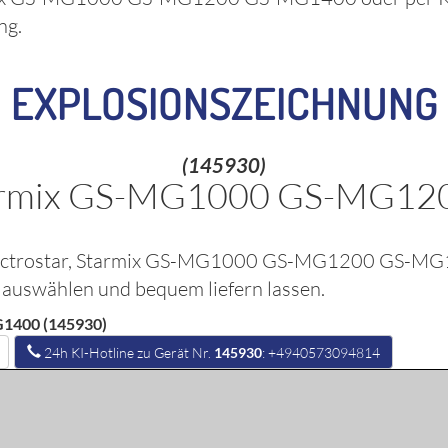
ng.
EXPLOSIONSZEICHNUNG
(145930)
 Starmix GS-MG1000 GS-MG1
ectrostar, Starmix GS-MG1000 GS-MG1200 GS-M
k auswählen und bequem liefern lassen.
1400 (145930)
24h KI-Hotline zu Gerät Nr.
145930
: +4940573094814