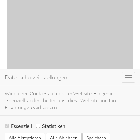
Datenschutzeinstellungen
Toggl
navig
Wir nutzen Cookies auf unserer Website. Einige sind
essenziell, andere helfen uns , diese Website und Ihre
Erfahrung zu verbessern.
Essenziell
Statistiken
Alle Akzeptieren
Alle Ablehnen
Speichern