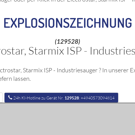
EXPLOSIONSZEICHNUNG
(129528)
rostar, Starmix ISP - Industrie
ctrostar, Starmix ISP - Industriesauger
? In unserer 
fern lassen.
24h KI-Hotline zu Gerät Nr.
129528
: +4940573094814