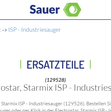
->
x
ISP - Industriesauger
ERSATZTEILE
(129528)
rostar, Starmix ISP - Industrie
, Starmix ISP - Industriesauger
(129528)
. Bestellen 
sauger
oder per Klick in der
Electrostar, Starmix ISP - 