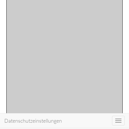
Datenschutzeinstellungen
Toggl
navig