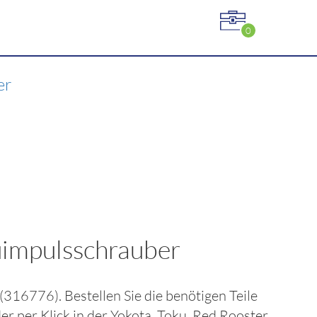
0
er
uimpulsschrauber
(316776)
. Bestellen Sie die benötigen Teile
er per Klick in der
Yokota, Toku, Red Rooster