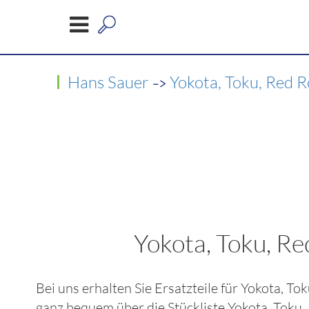
->
Hans Sauer
Yokota, Toku, Red 
Yokota, Toku, R
Bei uns erhalten Sie Ersatzteile für
Yokota, To
ganz bequem über die Stückliste
Yokota, Toku