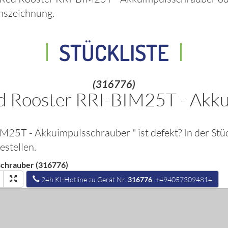
nszeichnung.
STÜCKLISTE
(316776)
ed Rooster RRI-BIM25T - Akk
BIM25T - Akkuimpulsschrauber
" ist defekt? In der St
stellen.
schrauber (316776)
24h KI-Hotline zu Gerät Nr.
316776
: +4940573094814