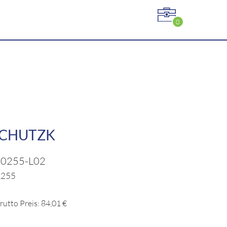
0
k
SCHUTZK
60255-L02
0.255
rutto Preis: 84,01 €