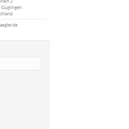
rain 2
 Güglingen
chland
aegler.de