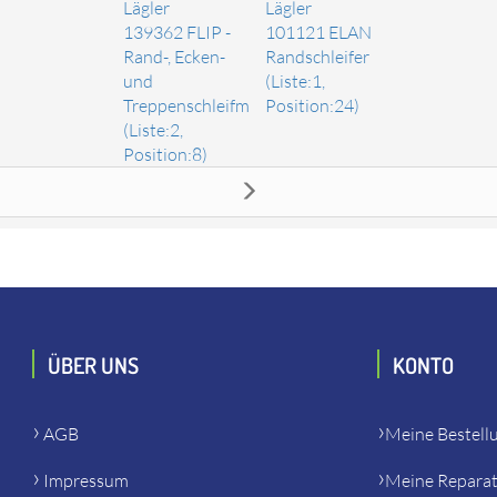
Lägler
Lägler
139362 FLIP -
101121 ELAN
Rand-, Ecken-
Randschleifer
e
und
(Liste:1,
Treppenschleifmaschine
Position:24)
(Liste:2,
Position:8)
bschutzk
ubschutzk" online bestellen. Es passt unter anderem zu: Lägler 1
nd Treppenschleifmaschine, Lägler 101121 ELAN Randschleifer,
ÜBER UNS
KONTO
AGB
Meine Bestell
Impressum
Meine Repara