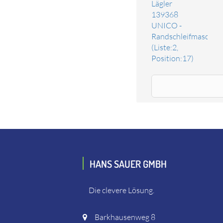
Lägler
139368
UNICO -
Randschleifmaschin
(Liste:2,
Position:17)
Ersatzteil Wippenschalter 230 V 50 60 Hz mit Stau
Das Ersatzteil "Wippenschalter 230 V 50 60 Hz mit Sta
Schleifmaschine, Lägler 139362 FLIP - Rand-, Ecken- u
HANS SAUER GMBH
Die clevere Lösung.
Barkhausenweg 8