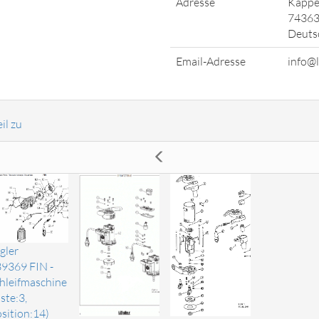
Adresse
Kappel
74363
Deuts
Email-Adresse
info@l
il zu
gler
9369 FIN -
hleifmaschine
iste:3,
sition:14)