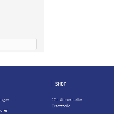
39368 UNICO - Randschleifmaschine, Lägler 139369 FIN -
SHOP
ungen
Gerätehersteller
Ersatzteile
turen