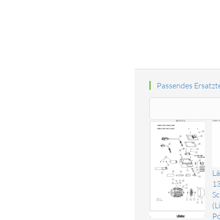
Passendes Ersatzte
Lä
13
Sc
(L
Po