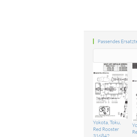
Passendes Ersatzte
Yokota, Toku,
Yo
Red Rooster
Re
316842