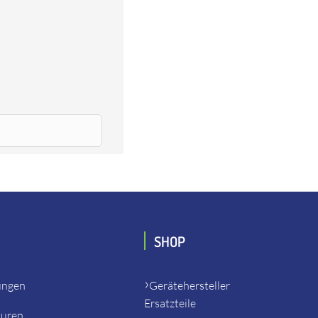
TX70E - Impuls-Abschalt-Schr., Yokota, Toku, Red
SHOP
ungen
Gerätehersteller
Ersatzteile
turen