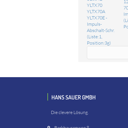
1
YLTX70
70
YLTX70A
Im
YLTX70E -
(L
Impuls-
Po
Abschalt-Schr.
(Liste:1,
Position:3g)
Ersatzteil Vane
Das Ersatzteil "Vane" online bestellen. Es passt unter
Rooster 129470 YLT 70A - Impulsschrauber, Yokota, To
HANS SAUER GMBH
Die clevere Lösung.
Barkhausenweg 8