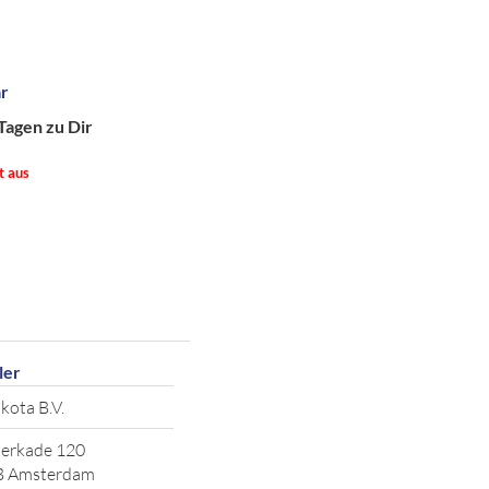
ar
Tagen zu Dir
t aus
ler
kota B.V.
erkade 120
B Amsterdam