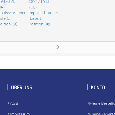
29470 YLT
129471 YLT
A -
70E -
pulsschrauber
Impulsschrauber
iste:1,
(Liste:1,
sition:3g)
Position:3g)
 anderem zu: Yokota, Toku, Red Rooster 316842 YLTX70 YLTX70A YL
ku, Red Rooster 129471 YLT 70E - Impulsschrauber,
ÜBER UNS
KONTO
AGB
Meine Bestell
Impressum
Meine Repara