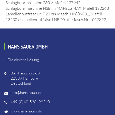
Schlagbohrmaschine 230 V, Mafell 127942
Schlagbohrmaschine HSB im MAFELL-MAX, Mafell 130263
Lamellennutfräse LNF 20 bis Masch-Nr 889331, Mafell
132009 Lamellennutfräse LNF 20 bis Masch.Nr. 1017822,
HANS SAUER GMBH
Die clevere Lösung.
Barkhausenweg 8
22339 Hamburg
Deutschland
info@hans-sauer.de
+49-(0)40-538- 992 -0
www.hans-sauer.de