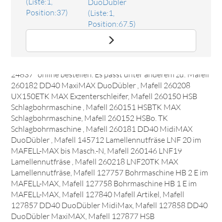
(Liste:1,
DuoDübler
Position:37)
(Liste:1,
Position:67.5)
Ersatzteil Kohlebürste 110-230V Kress Best.-Nr.
24837
Das Ersatzteil "Kohlebürste 110-230V Kress Best.-Nr.
24837" online bestellen. Es passt unter anderem zu: Mafell
260182 DD40 MaxiMAX DuoDübler , Mafell 260208
UX150ETK MAX Exzenterschleifer, Mafell 260150 HSB
Schlagbohrmaschine , Mafell 260151 HSBTK MAX
Schlagbohrmaschine, Mafell 260152 HSBo. TK
Schlagbohrmaschine , Mafell 260181 DD40 MidiMAX
DuoDübler , Mafell 145712 Lamellennutfräse LNF 20 im
MAFELL-MAX bis Masch.-N, Mafell 260146 LNF19
Lamellennutfräse , Mafell 260218 LNF20TK MAX
Lamellennutfräse, Mafell 127757 Bohrmaschine HB 2 E im
MAFELL-MAX, Mafell 127758 Bohrmaschine HB 1 E im
MAFELL-MAX, Mafell 127840 Mafell Artikel, Mafell
127857 DD40 DuoDübler MidiMax, Mafell 127858 DD40
DuoDübler MaxiMAX, Mafell 127877 HSB