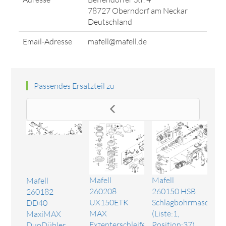
78727 Oberndorf am Neckar
Deutschland
Email-Adresse
mafell@mafell.de
Passendes Ersatzteil zu
Mafell
Mafell
Mafell
260208
260150 HSB
260182
UX150ETK
Schlagbohrmaschine
DD40
MAX
(Liste:1,
MaxiMAX
Exzenterschleifer
Position:37)
DuoDübler