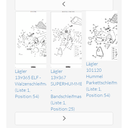
Lägler
101120
Lägler
Lägler
Hummel
139365 ELF -
139367
Parkettschleifmaschi
Walzenschleifmaschine
SUPERHUMMEL
(Liste:1,
(Liste:1,
-
Position:54)
Position:54)
Bandschleifmaschine
(Liste:1,
Position:25)
Ersatzteil PVC-Schlauch fr Sturzbgel
Das Ersatzteil "PVC-Schlauch fr Sturzbgel" online bestellen.