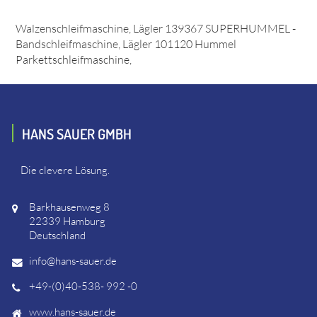
Es passt unter anderem zu: Lägler 139365 ELF -
Walzenschleifmaschine, Lägler 139367 SUPERHUMMEL -
Bandschleifmaschine, Lägler 101120 Hummel
Parkettschleifmaschine,
HANS SAUER GMBH
Die clevere Lösung.
Barkhausenweg 8
22339 Hamburg
Deutschland
info@hans-sauer.de
+49-(0)40-538- 992 -0
www.hans-sauer.de