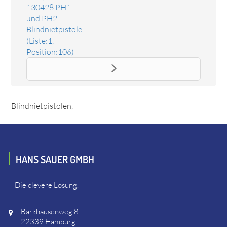
130428 PH1
und PH2 -
Blindnietpistolen
(Liste:1,
Position:106)
Ersatzteil Futterbacken 3-teilig
Das Ersatzteil "Futterbacken 3-teilig" online bestellen. Es
passt unter anderem zu: Gesipa 130428 PH1 und PH2 -
Blindnietpistolen,
HANS SAUER GMBH
Die clevere Lösung.
Barkhausenweg 8
22339 Hamburg