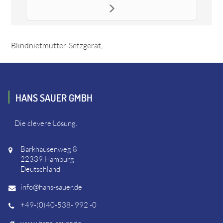
Ersatzteil Sperrscheibe
Das Ersatzteil "Sperrscheibe" online bestellen. Es passt
unter anderem zu: Gesipa 130341 FireBird - Akku-
Blindnietmutter-Setzgerät,
HANS SAUER GMBH
Die clevere Lösung.
Barkhausenweg 8
22339 Hamburg
Deutschland
info@hans-sauer.de
+49-(0)40-538- 992 -0
www.hans-sauer.de