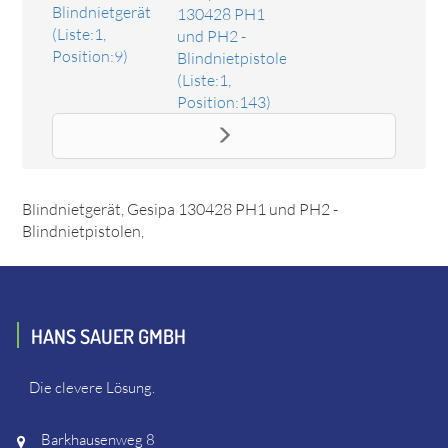
Blindnietgerät
130428 PH1
(Liste:1,
und PH2 -
Position:9)
Blindnietpistolen
(Liste:1,
Position:143)
Ersatzteil Druckfeder
Das Ersatzteil "Druckfeder" online bestellen. Es passt unter
anderem zu: Gesipa 130425 AccuBird - Akku-
Blindnietgerät, Gesipa 130428 PH1 und PH2 -
Blindnietpistolen,
HANS SAUER GMBH
Die clevere Lösung.
Barkhausenweg 8