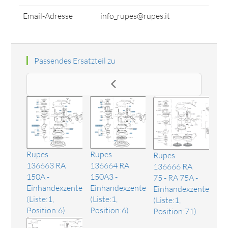
Email-Adresse
info_rupes@rupes.it
Passendes Ersatzteil zu
Rupes
Rupes
Rupes
136663 RA
136664 RA
136666 RA
150A -
150A3 -
75 - RA 75A -
Einhandexzenterschleifer
Einhandexzenterschleifer
Einhandexzenterschle
(Liste:1,
(Liste:1,
(Liste:1,
Position:6)
Position:6)
Position:71)