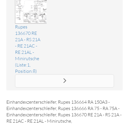
Rupes
136670 RE
21A - RS 21A
- RE 21AC -
RE 21AL -
Minirutsche
(Liste:1,
Position:8)
Ersatzteil VANES RA150A, RE21AL
Das Ersatzteil "VANES RA150A, RE21AL" online bestellen.
Es passt unter anderem zu: Rupes 136663 RA 150A -
Einhandexzenterschleifer, Rupes 136664 RA 150A3 -
Einhandexzenterschleifer, Rupes 136666 RA 75 - RA 75A -
Einhandexzenterschleifer, Rupes 136670 RE 21A - RS 21A -
RE 21AC - RE 21AL - Minirutsche,