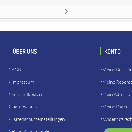
stellen. Es passt unter anderem zu: Flex 153697 L 1710 Einhandwi
ÜBER UNS
KONTO
AGB
Meine Bestell
Impressum
Meine Repara
Versandkosten
Mein Adressb
Datenschutz
Meine Daten
Datenschutzeinstellungen
Widerrufsrec
Hans-Sauer GmbH