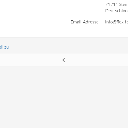
71711 Stei
Deutschlan
Email-Adresse
info@flex-t
il zu
fer