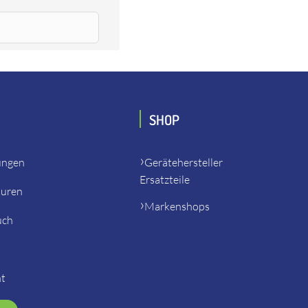
nkelschleifer ab 07.2013,
SHOP
ungen
Gerätehersteller
Ersatzteile
turen
Markenshops
uch
ht