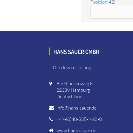
Position:42)
Ersatzteil Kohle K67 6,3x8x15,2 L26F12
Das Ersatzteil "Kohle K67 6,3x8x15,2 L26F12" online be
HANS SAUER GMBH
Die clevere Lösung.
Barkhausenweg 8
22339 Hamburg
Deutschland
info@hans-sauer.de
+49-(0)40-538- 992 -0
www.hans-sauer.de