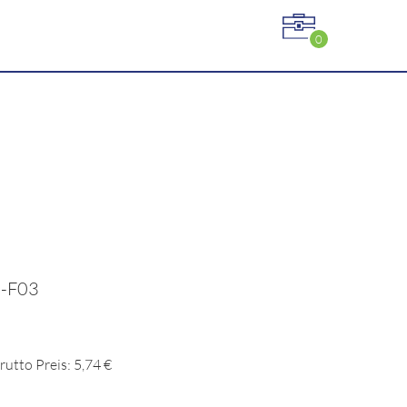
0
5-F03
rutto Preis: 5,74 €