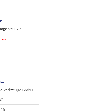
ar
Tagen zu Dir
t aus
ler
trowerkzeuge GmbH
00
 15