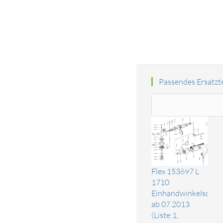
Passendes Ersatzte
Flex 153697 L
1710
Einhandwinkelschlei
ab 07.2013
(Liste:1,