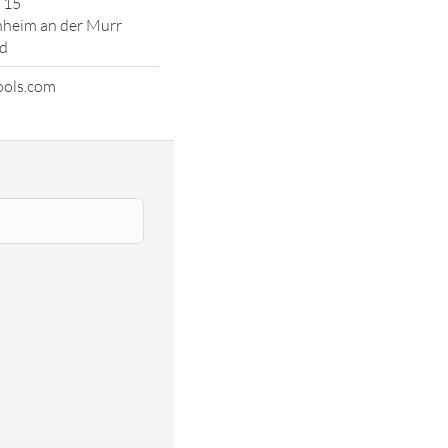
 15
nheim an der Murr
d
ools.com