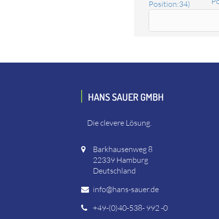
Po
Position:34)
Ersatzteil Elektronik 230V 6erVV oh.PTC
Das Ersatzteil "Elektronik 230V 6erVV oh.PTC" online 
VV 230CEE, Flex 101698 RZ 600 VV 230CEE,
HANS SAUER GMBH
Die clevere Lösung.
Barkhausenweg 8
22339 Hamburg
Deutschland
info@hans-sauer.de
+49-(0)40-538- 992 -0