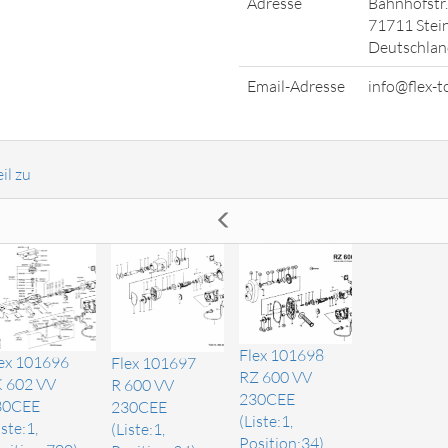
Adresse
Bahnhofstr.
71711 Stei
Deutschlan
Email-Adresse
info@flex-t
il zu
Flex 101698
ex 101696
Flex 101697
RZ 600 VV
 602 VV
R 600 VV
230CEE
30CEE
230CEE
(Liste:1,
iste:1,
(Liste:1,
Position:34)