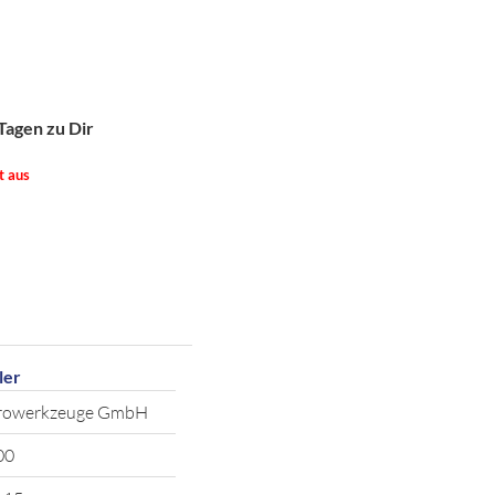
Tagen zu Dir
t aus
ler
trowerkzeuge GmbH
00