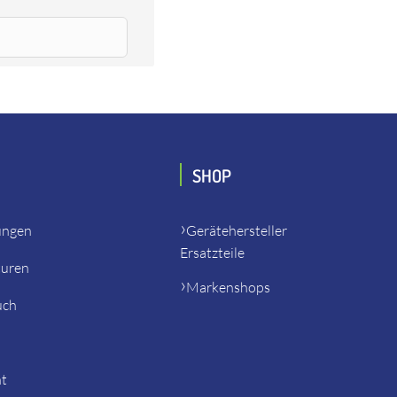
0CEE, Flex 101696 SK 602 VV 230CEE, Flex 101697 R 600
SHOP
ungen
Gerätehersteller
Ersatzteile
turen
Markenshops
uch
ht