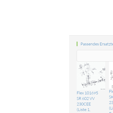
Passendes Ersatzte
Fl
Flex 101695
SK
SR 602 VV
2
230CEE
(L
(Liste:1,