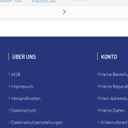
sition:700)
Position:34)
bestellen. Es passt unter anderem zu: Flex 101695 SR 602 VV 23
ÜBER UNS
KONTO
AGB
Meine Bestell
Impressum
Meine Repara
Versandkosten
Mein Adressb
Datenschutz
Meine Daten
Datenschutzeinstellungen
Widerrufsrec