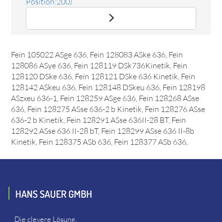
Position:200)
Ersatzteil Deckel
Das Ersatzteil "Deckel" online bestellen. Es passt unter
anderem zu: Fein 128092 ASye 636, Fein 128270 ASse 636,
Fein 105022 ASge 636, Fein 128083 ASke 636, Fein
128086 ASye 636, Fein 128119 DSk736Kinetik, Fein
128120 DSke 636, Fein 128121 DSke 636 Kinetik, Fein
128142 ASkeu 636, Fein 128148 DSkeu 636, Fein 128198
ASzxeu 636-1, Fein 128259 ASge 636, Fein 128268 ASse
636, Fein 128275 ASse 636-2 b Kinetik, Fein 128276 ASse
636-2 b Kinetik, Fein 128291 ASse 636II-28 BT, Fein
128292 ASse 636 II-28 bT, Fein 128299 ASse 636 II-8b
Kinetik, Fein 128375 ASb 636, Fein 128377 ASb 636,
HANS SAUER GMBH
Die clevere Lösung.