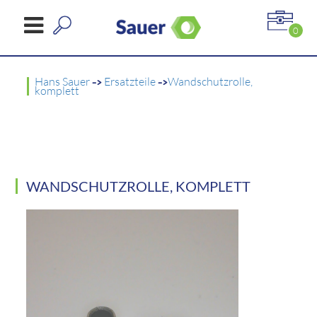
0
Hans Sauer
->
Ersatzteile
->
Wandschutzrolle,
komplett
WANDSCHUTZROLLE, KOMPLETT