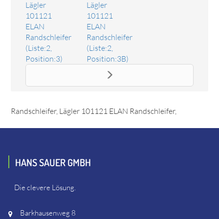
Lägler
Lägler
101121
101121
ELAN
ELAN
Randschleifer
Randschleifer
(Liste:2,
(Liste:2,
Position:3)
Position:3B)
Ersatzteil Wandschutzrolle, komplett
Das Ersatzteil "Wandschutzrolle, komplett" online
bestellen. Es passt unter anderem zu: Lägler 101121 ELAN
Randschleifer, Lägler 101121 ELAN Randschleifer,
HANS SAUER GMBH
Die clevere Lösung.
Barkhausenweg 8