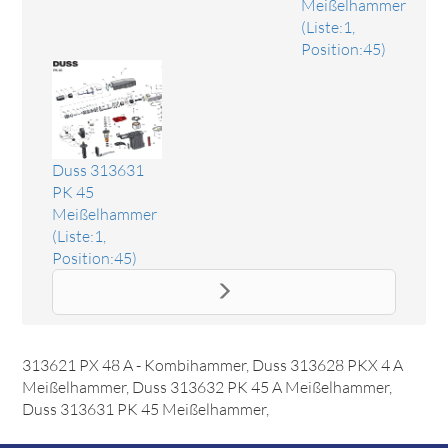
Meißelhammer
(Liste:1,
Position:45)
Duss 313631
PK 45
Meißelhammer
(Liste:1,
Position:45)
Ersatzteil V-Ring
Das Ersatzteil "V-Ring" online bestellen. Es passt unter
anderem zu: Duss 313616 P 30 Kombihammer, Duss
313621 PX 48 A - Kombihammer, Duss 313628 PKX 4 A
Meißelhammer, Duss 313632 PK 45 A Meißelhammer,
Duss 313631 PK 45 Meißelhammer,