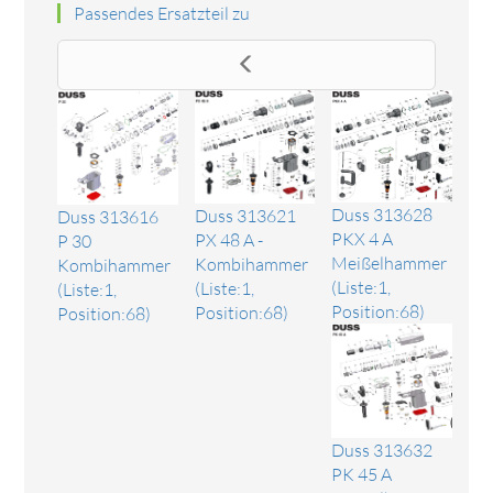
Passendes Ersatzteil zu
Duss 313628
Duss 313621
Duss 313616
PKX 4 A
PX 48 A -
P 30
Meißelhammer
Kombihammer
Kombihammer
(Liste:1,
(Liste:1,
(Liste:1,
Position:68)
Position:68)
Position:68)
Duss 313632
PK 45 A