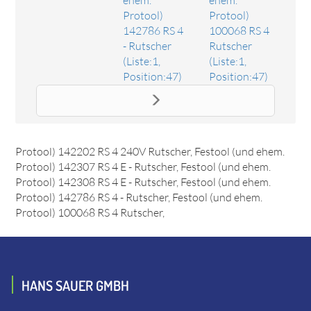
Protool)
Protool)
142786 RS 4
100068 RS 4
- Rutscher
Rutscher
(Liste:1,
(Liste:1,
Position:47)
Position:47)
Ersatzteil Schleifschuh SSH-STF-80x1308
Das Ersatzteil "Schleifschuh SSH-STF-80x1308" online
bestellen. Es passt unter anderem zu: Festool (und ehem.
Protool) 142202 RS 4 240V Rutscher, Festool (und ehem.
Protool) 142307 RS 4 E - Rutscher, Festool (und ehem.
Protool) 142308 RS 4 E - Rutscher, Festool (und ehem.
Protool) 142786 RS 4 - Rutscher, Festool (und ehem.
Protool) 100068 RS 4 Rutscher,
HANS SAUER GMBH