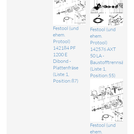
Festool (und
Festool (und
ehem.
ehem.
Protool)
Protool)
142184 PF
142576 AXT
1200 E
50 LA -
Dibond -
Baustofftrennsäge
Plattenfräse
(Liste:1,
(Liste:1,
Position:55)
Position:87)
Festool (und
ehem.