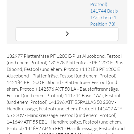
Protool)
141744 Basis
1A/T (Liste:1,
Position:73)
Ersatzteil KOHLEHALTER AP 65 E
Das Ersatzteil "KOHLEHALTER AP 65 E" online bestellen.
Es passt unter anderem zu: Festool (und ehem. Protool)
132977 Plattenfräse PF 1200 E-Plus Alucobond, Festool
(und ehem. Protool) 132978 Plattenfräse PF 1200 E-Plus
Dibond, Festool (und ehem. Protool) 142183 PF 1200 E
Alucobond - Plattenfräse, Festool (und ehem. Protool)
142184 PF 1200 E Dibond - Plattenfräse, Festool (und
ehem. Protool) 142576 AXT 50 LA - Baustofftrennsäge,
Festool (und ehem. Protool) 141744 Basis 1A/T, Festool
(und ehem. Protool) 141396 ATF 55PALLAS 50 230V -
Handkreissäge, Festool (und ehem. Protool) 141407 ATF
55 220V - Handkreissäge, Festool (und ehem. Protool)
141649 ATF 55 EB1 - Handkreissäge, Festool (und ehem.
Protool) 141892 AP 55 EB1 - Handkreissäge, Festool (und