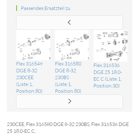
Passendes Ersatzteil zu
Flex 316549
Flex 316580
Flex 316536
DGE 8-32
DGE 8-32
DGE 25 18.0-
230CEE
230BS
EC C (Liste:1,
(Liste:1,
(Liste:1,
Position:30)
Position:80)
Position:80)
Ersatzteil SPZ-DGE 06 Spannzange
Das Ersatzteil "SPZ-DGE 06 Spannzange" online bestellen.
Es passt unter anderem zu: Flex 316549 DGE 8-32
230CEE, Flex 316580 DGE 8-32 230BS, Flex 316536 DGE
25 18.0-EC C,