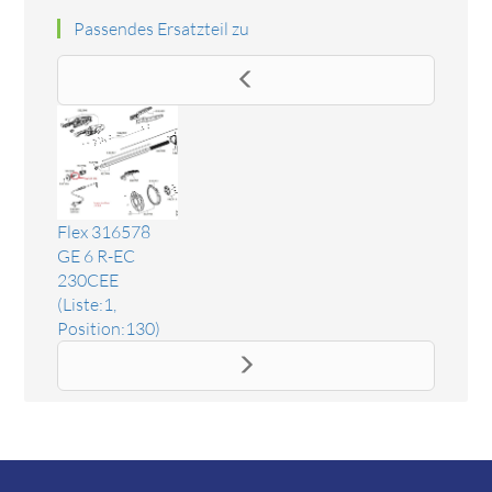
Passendes Ersatzteil zu
Flex 316578
GE 6 R-EC
230CEE
(Liste:1,
Position:130)
Ersatzteil Feld
Das Ersatzteil "Feld" online bestellen. Es passt unter
anderem zu: Flex 316578 GE 6 R-EC 230CEE,