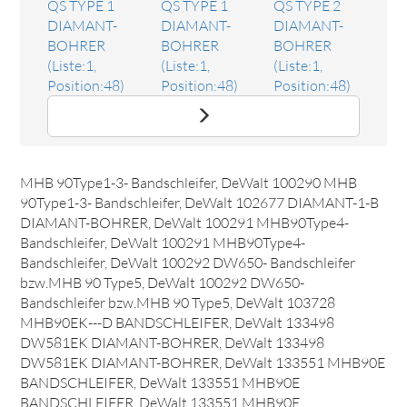
QS TYPE 1
QS TYPE 1
QS TYPE 2
DIAMANT-
DIAMANT-
DIAMANT-
BOHRER
BOHRER
BOHRER
(Liste:1,
(Liste:1,
(Liste:1,
Position:48)
Position:48)
Position:48)
Ersatzteil Rillenkugellager 6001 2RS
Das Ersatzteil "Rillenkugellager 6001 2RS" online
bestellen. Es passt unter anderem zu: DeWalt 100290
MHB 90Type1-3- Bandschleifer, DeWalt 100290 MHB
90Type1-3- Bandschleifer, DeWalt 102677 DIAMANT-1-B
DIAMANT-BOHRER, DeWalt 100291 MHB90Type4-
Bandschleifer, DeWalt 100291 MHB90Type4-
Bandschleifer, DeWalt 100292 DW650- Bandschleifer
bzw.MHB 90 Type5, DeWalt 100292 DW650-
Bandschleifer bzw.MHB 90 Type5, DeWalt 103728
MHB90EK---D BANDSCHLEIFER, DeWalt 133498
DW581EK DIAMANT-BOHRER, DeWalt 133498
DW581EK DIAMANT-BOHRER, DeWalt 133551 MHB90E
BANDSCHLEIFER, DeWalt 133551 MHB90E
BANDSCHLEIFER, DeWalt 133551 MHB90E