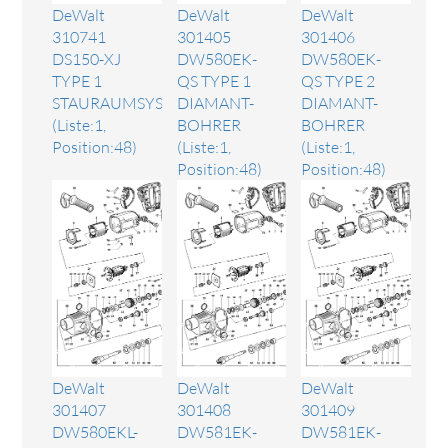
DeWalt
DeWalt
DeWalt
310741
301405
301406
DS150-XJ
DW580EK-
DW580EK-
TYPE 1
QS TYPE 1
QS TYPE 2
STAURAUMSYSTEM
DIAMANT-
DIAMANT-
(Liste:1,
BOHRER
BOHRER
Position:48)
(Liste:1,
(Liste:1,
Position:48)
Position:48)
DeWalt
DeWalt
DeWalt
301407
301408
301409
DW580EKL-
DW581EK-
DW581EK-