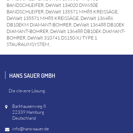
BANDSCHLEIFER, DeWalt 134020 DW650E
BANDSCHLEIFER, DeWalt 135571 MH85 KREISSÄGE,
DeWalt 135571 MH85 KREISSÄGE, DeWalt 136486
DB10EKM DIAMANT-BOHRER, DeWalt 136488 DB10EK
DIAMANT-BOHRER, DeWalt 136488 DB10EK DIAMANT-
BOHRER, DeWalt 310741 DS150-XJ TYPE 1
STAURAUMSYSTEM,
HANS SAUER GMBH
Die clevere Lösung.
Barkhausenweg 8
22339 Hamburg
Deutschland
info@hans-sauer.de