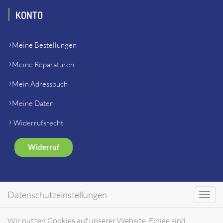
KONTO
Meine Bestellungen
Meine Reparaturen
Mein Adressbuch
Meine Daten
Widerrufsrecht
Widerruf
SHOP
Datenschutzeinstellungen
Toggl
navig
Gerätehersteller Ersatzteile
Wir nutzen Cookies auf unserer Website. Einige sind