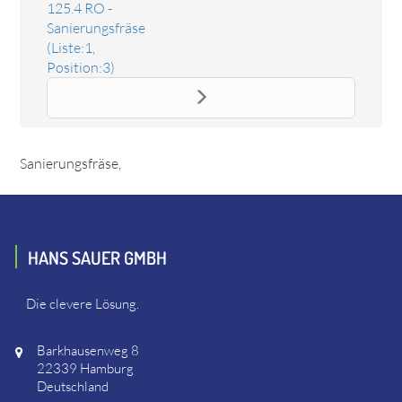
125.4 RO -
Sanierungsfräse
(Liste:1,
Position:3)
Ersatzteil Läufer, kpl. 230V
Das Ersatzteil "Läufer, kpl. 230V" online bestellen. Es passt
unter anderem zu: Eibenstock 129569 EBS 125.4 RO -
Sanierungsfräse,
HANS SAUER GMBH
Die clevere Lösung.
Barkhausenweg 8
22339 Hamburg
Deutschland