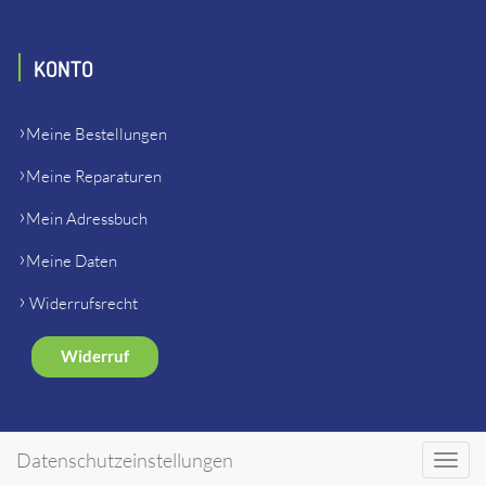
KONTO
Meine Bestellungen
Meine Reparaturen
Mein Adressbuch
Meine Daten
Widerrufsrecht
Widerruf
SHOP
Datenschutzeinstellungen
Toggl