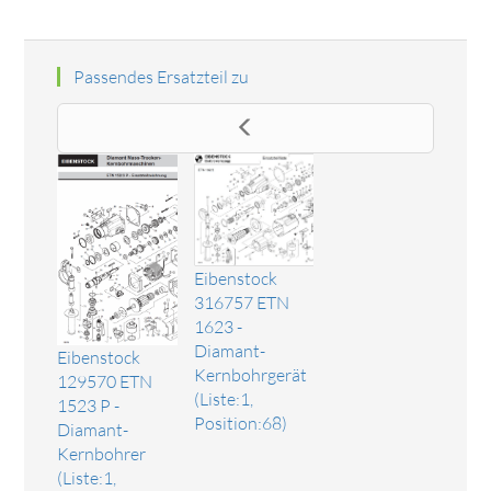
Passendes Ersatzteil zu
Eibenstock
316757 ETN
1623 -
Diamant-
Eibenstock
Kernbohrgerät
129570 ETN
(Liste:1,
1523 P -
Position:68)
Diamant-
Kernbohrer
(Liste:1,