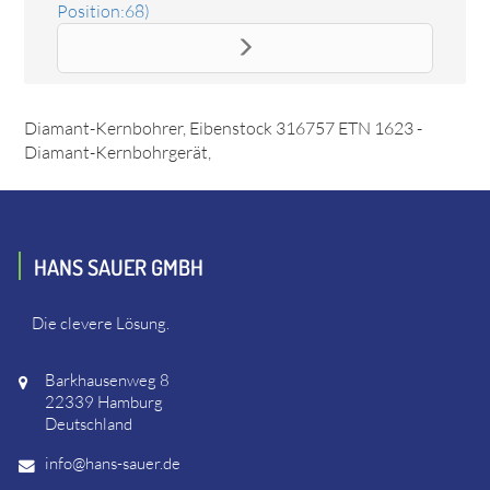
Position:68)
Ersatzteil Sprengring SW18
Das Ersatzteil "Sprengring SW18" online bestellen. Es
passt unter anderem zu: Eibenstock 129570 ETN 1523 P -
Diamant-Kernbohrer, Eibenstock 316757 ETN 1623 -
Diamant-Kernbohrgerät,
HANS SAUER GMBH
Die clevere Lösung.
Barkhausenweg 8
22339 Hamburg
Deutschland
info@hans-sauer.de