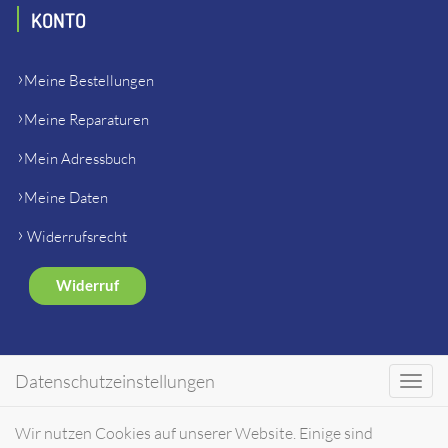
KONTO
Meine Bestellungen
Meine Reparaturen
Mein Adressbuch
Meine Daten
Widerrufsrecht
Widerruf
SHOP
Datenschutzeinstellungen
Toggl
navig
Gerätehersteller Ersatzteile
Wir nutzen Cookies auf unserer Website. Einige sind