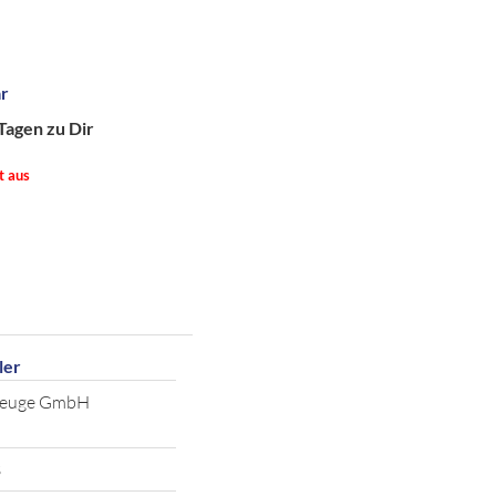
ar
Tagen zu Dir
t aus
ler
zeuge GmbH
3