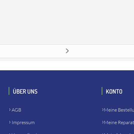
Es passt unter anderem zu: Eibenstock 312851 EHD 2000 S 230V - 
ÜBER UNS
KONTO
AGB
Meine Bestell
Impressum
Meine Repara