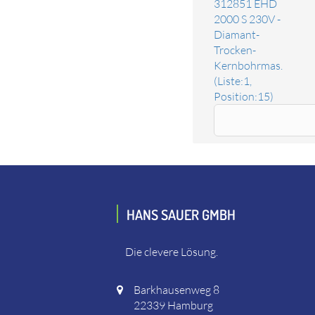
312851 EHD
2000 S 230V -
Diamant-
Trocken-
Kernbohrmas.
(Liste:1,
Position:15)
Ersatzteil Leiterplatte 230V
Das Ersatzteil "Leiterplatte 230V" online bestellen. 
HANS SAUER GMBH
Die clevere Lösung.
Barkhausenweg 8
22339 Hamburg