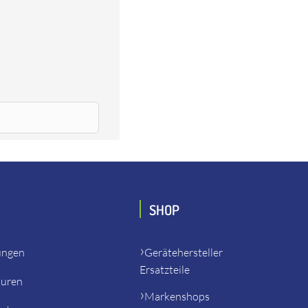
Diamant-Trocken-Kernbohrmas.,
SHOP
ungen
Gerätehersteller
Ersatzteile
turen
Markenshops