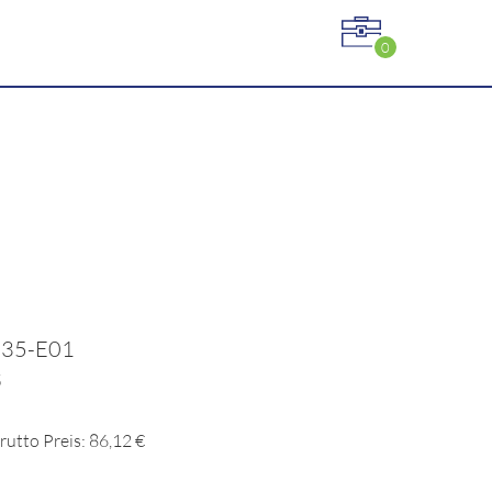
0
135-E01
5
rutto Preis: 86,12 €