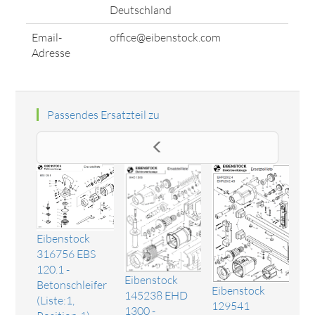
Deutschland
Email-
office@eibenstock.com
Adresse
Passendes Ersatzteil zu
Eibenstock
316756 EBS
120.1 -
Eibenstock
Betonschleifer
Eibenstock
145238 EHD
(Liste:1,
129541
1300 -