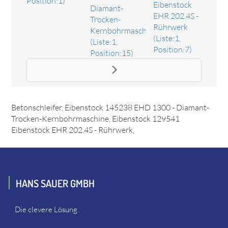
Position:1)
Eibenstock
Diamant-
EHR 202.4S -
Trocken-
Rührwerk
Kernbohrmaschine
(Liste:1,
(Liste:1,
Position:7)
Position:15)
Ersatzteil Kohlebürste 6,3x10x18
Das Ersatzteil "Kohlebürste 6,3x10x18" online bestellen.
Es passt unter anderem zu: Eibenstock 316756 EBS 120.1 -
Betonschleifer, Eibenstock 145238 EHD 1300 - Diamant-
Trocken-Kernbohrmaschine, Eibenstock 129541
Eibenstock EHR 202.4S - Rührwerk,
HANS SAUER GMBH
Die clevere Lösung.