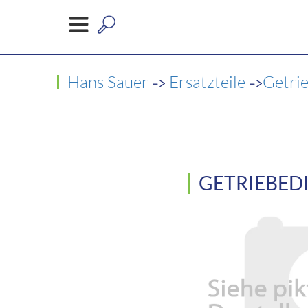
->
->
Hans Sauer
Ersatzteile
Getri
GETRIEBED