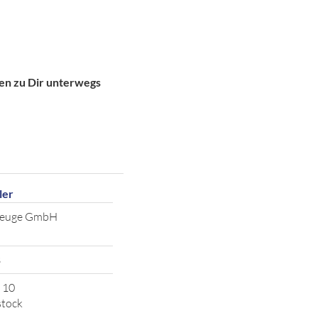
gen zu Dir unterwegs
ler
zeuge GmbH
3
 10
stock