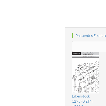
Passendes Ersatzte
Eibenstock
129570 ETN