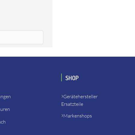
t-Kernbohrer,
SHOP
ungen
Gerätehersteller
Ersatzteile
turen
Markenshops
uch