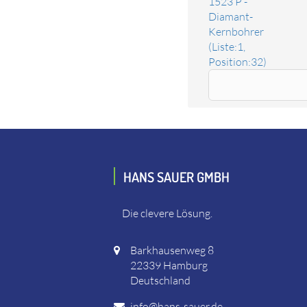
1523 P -
Diamant-
Kernbohrer
(Liste:1,
Position:32)
Ersatzteil Getriebedichtung
Das Ersatzteil "Getriebedichtung" online bestellen. E
HANS SAUER GMBH
Die clevere Lösung.
Barkhausenweg 8
22339 Hamburg
Deutschland
info@hans-sauer.de