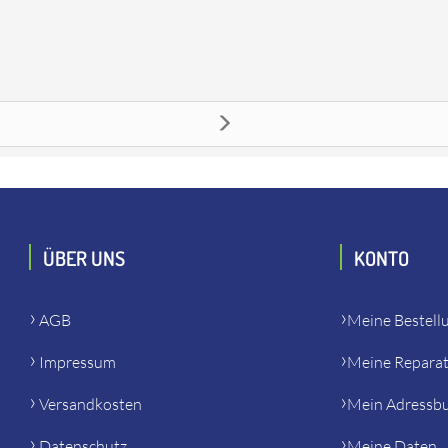
s passt unter anderem zu: Eibenstock 129570 ETN 1523 P - Diaman
ÜBER UNS
KONTO
AGB
Meine Bestell
Impressum
Meine Repara
Versandkosten
Mein Adressb
Datenschutz
Meine Daten