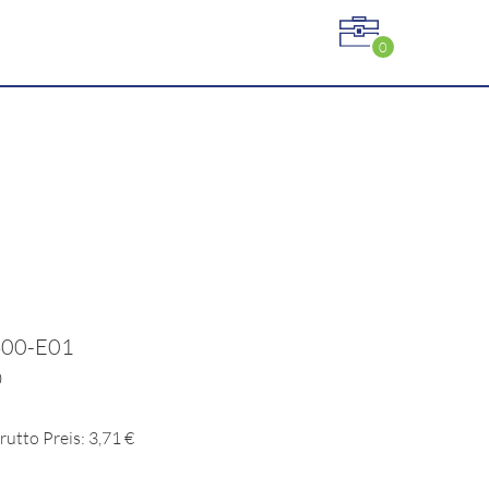
0
400-E01
0
rutto Preis: 3,71 €