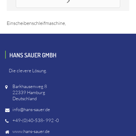
Ersatzteil Stiel SINGLE, komplett
Das Ersatzteil "Stiel SINGLE, komplett" online bestellen. Es
passt unter anderem zu: Lägler 139366 SINGLE -
Einscheibenschleifmaschine,
HANS SAUER GMBH
Die clevere Lösung.
Barkhausenweg 8
22339 Hamburg
Deutschland
info@hans-sauer.de
+49-(0)40-538- 992 -0
www.hans-sauer.de