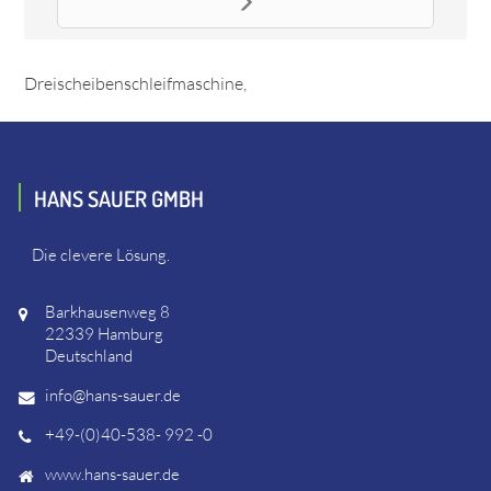
Ersatzteil Drucksensor, komplett
Das Ersatzteil "Drucksensor, komplett" online bestellen. Es
passt unter anderem zu: Lägler 139364 TRIO -
Dreischeibenschleifmaschine,
HANS SAUER GMBH
Die clevere Lösung.
Barkhausenweg 8
22339 Hamburg
Deutschland
info@hans-sauer.de
+49-(0)40-538- 992 -0
www.hans-sauer.de