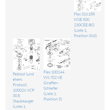
Flex 316188
WSE 500
230CEE-BO
(Liste:1,
Position:560)
Flex 100144
Festool (und
WS 702 VE
ehem.
Giraffen-
Protool)
Schleifer
100026 VCP
(Liste:1,
30 E
Position:5)
Staubsauger
(Liste:1,