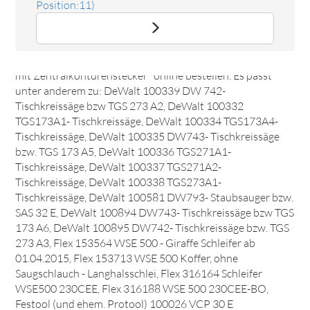
Position:11)
Ersatzteil Netzleitung 3x1,0 H07 RN-F schwarz 5,0m
mit Zentralkonturenstecker
Das Ersatzteil "Netzleitung 3x1,0 H07 RN-F schwarz 5,0m
mit Zentralkonturenstecker" online bestellen. Es passt
unter anderem zu: DeWalt 100339 DW 742-
Tischkreissäge bzw TGS 273 A2, DeWalt 100332
TGS173A1- Tischkreissäge, DeWalt 100334 TGS173A4-
Tischkreissäge, DeWalt 100335 DW743- Tischkreissäge
bzw. TGS 173 A5, DeWalt 100336 TGS271A1-
Tischkreissäge, DeWalt 100337 TGS271A2-
Tischkreissäge, DeWalt 100338 TGS273A1-
Tischkreissäge, DeWalt 100581 DW793- Staubsauger bzw.
SAS 32 E, DeWalt 100894 DW743- Tischkreissäge bzw TGS
173 A6, DeWalt 100895 DW742- Tischkreissäge bzw. TGS
273 A3, Flex 153564 WSE 500 - Giraffe Schleifer ab
01.04.2015, Flex 153713 WSE 500 Koffer, ohne
Saugschlauch - Langhalsschlei, Flex 316164 Schleifer
WSE500 230CEE, Flex 316188 WSE 500 230CEE-BO,
Festool (und ehem. Protool) 100026 VCP 30 E