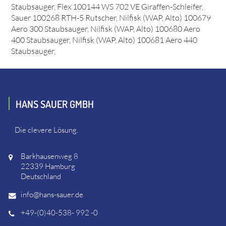
Staubsauger, Flex 100144 WS 702 VE Giraffen-Schleifer,
Sauer 100268 RTH-5 Rutscher, Nilfisk (WAP, Alto) 100679
Aero 300 Staubsauger, Nilfisk (WAP, Alto) 100680 Aero
400 Staubsauger, Nilfisk (WAP, Alto) 100681 Aero 440
Staubsauger,
HANS SAUER GMBH
Die clevere Lösung.
Barkhausenweg 8
22339 Hamburg
Deutschland
info@hans-sauer.de
+49-(0)40-538- 992 -0