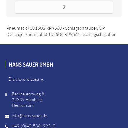
Ersatzteil CAM-HAMMER CAM-HAMMER
Das Ersatzteil "CAM-HAMMER CAM-HAMMER" online
bestellen. Es passt unter anderem zu: CP (Chicago
Pneumatic) 101503 RP9560 - Schlagschrauber, CP
(Chicago Pneumatic) 101504 RP9561 - Schlagschrauber,
HANS SAUER GMBH
Die clevere Lösung.
Barkhausenweg 8
22339 Hamburg
Deutschland
info@hans-sauer.de
+49-(0)40-538- 992 -0