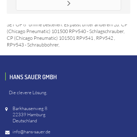
Ersatzteil ROTOR BLADE SET OF 6 ROTOR BLADE SET
OF 6
Das Ersatzteil "ROTOR BLADE SET OF 6 ROTOR BLADE
SET OF 6" online bestellen. Es passt unter anderem zu: CP
(Chicago Pneumatic) 101500 RP9540 - Schlagschrauber,
CP (Chicago Pneumatic) 101501 RP9541 , RP9542 ,
RP9543 - Schraubbohrer,
HANS SAUER GMBH
Die clevere Lösung.
Barkhausenweg 8
22339 Hamburg
Deutschland
info@hans-sauer.de