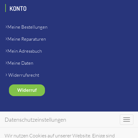
KONTO
Meine Bestellungen
Meine Reparaturen
Mein Adressbuch
Meine Daten
Widerrufsrecht
Widerruf
SHOP
Datenschutzeinstellungen
Toggl
navig
Gerätehersteller Ersatzteile
Wir nutzen Cookies auf unserer Website. Einige sind