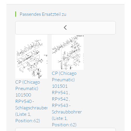
Passendes Ersatzteil zu
CP (Chicago
Pneumatic)
CP (Chicago
101501
Pneumatic)
RP9541 ,
101500
RP9542 ,
RP9540 -
RP9543 -
Schlagschrauber
Schraubbohrer
(Liste:1,
(Liste:1,
Position:62)
Position:62)