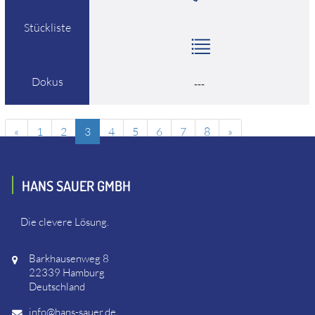
Stückliste
Dokus
---
«
1
2
3
4
5
6
7
8
»
HANS SAUER GMBH
Die clevere Lösung.
Barkhausenweg 8
22339 Hamburg
Deutschland
info@hans-sauer.de