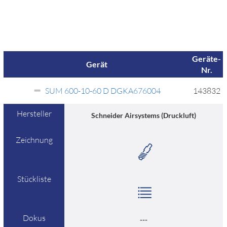
Geräte-
Gerät
Nr.
SUM 600-10-60 D DGKA676004
143832
Hersteller
Schneider Airsystems (Druckluft)
Zeichnung
Stückliste
Dokus
---