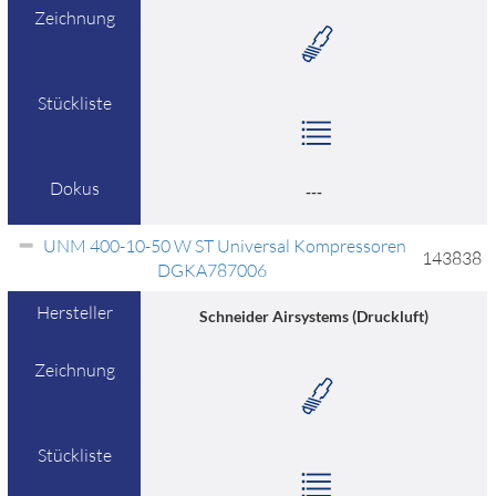
Zeichnung
Stückliste
Dokus
---
UNM 400-10-50 W ST Universal Kompressoren
143838
DGKA787006
Hersteller
Schneider Airsystems (Druckluft)
Zeichnung
Stückliste