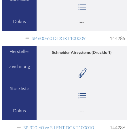
Dokus
---
SP 600-60 D DGKT100009
144285
Hersteller
Schneider Airsystems (Druckluft)
Zeichnung
Stückliste
Dokus
---
SP 320-60 W SILENT DGKT100010
144286