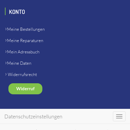
KONTO
Meine Bestellungen
Meine Reparaturen
Mein Adressbuch
Meine Daten
Widerrufsrecht
Widerruf
SHOP
Datenschutzeinstellungen
Toggl
navig