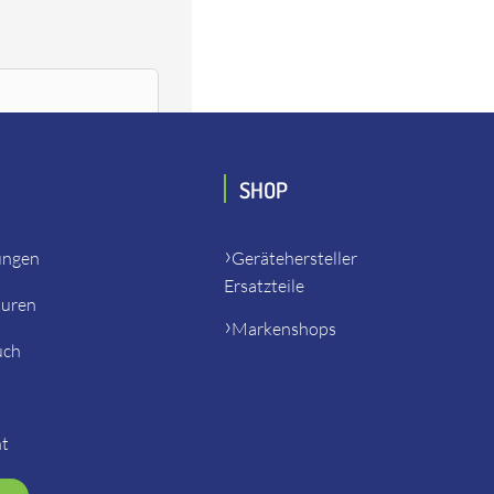
SHOP
ungen
Gerätehersteller
Ersatzteile
turen
Markenshops
uch
ht