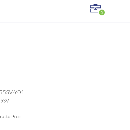
0
255SV-Y01
5-5SV
rutto Preis: ---