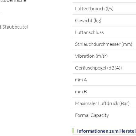
ettoberfläche
Luftverbrauch (l/s)
r
Gewicht (kg)
t Staubbeutel
Luftanschluss
Schlauchdurchmesser (mm)
Vibration (m/s²)
Geräuschpegel (dB(A))
mm A
mm B
Maximaler Luftdruck (Bar)
Formal Capacity
Informationen zum Herstel