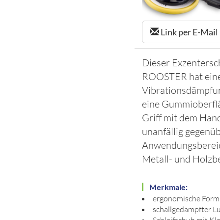
Link per E-Mail
Dieser Exzentersc
ROOSTER hat eine 
Vibrationsdämpfu
eine Gummioberflä
Griff mit dem Hand
unanfällig gegenü
Anwendungsbereich
Metall- und Holzb
Merkmale:
ergonomische Form,
schallgedämpfter Lu