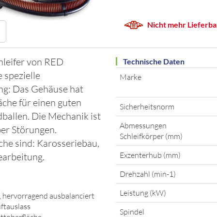
Nicht mehr Lieferba
hleifer von RED
Technische Daten
spezielle
Marke
ng: Das Gehäuse hat
che für einen guten
Sicherheitsnorm
ballen. Die Mechanik ist
Abmessungen
ber Störungen.
Schleifkörper (mm)
e sind: Karosseriebau,
Exzenterhub (mm)
earbeitung.
Drehzahl (min-1)
Leistung (kW)
 hervorragend ausbalanciert
ftauslass
Spindel