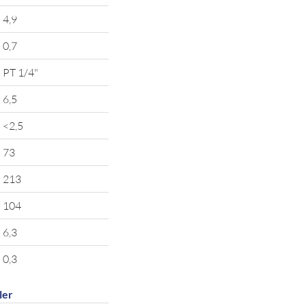
4,9
0,7
PT 1/4"
6,5
<2,5
73
213
104
6,3
0,3
ler