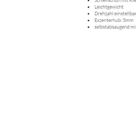
Schleifschuh mit Kl
Leichtgewicht
Drehzahl einstellba
Exzenterhub: 5mm
selbstabsaugend mi