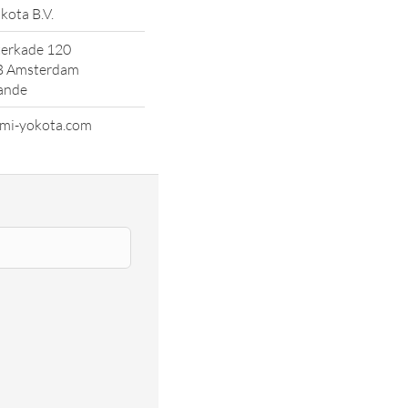
kota B.V.
erkade 120
B Amsterdam
ande
mi-yokota.com