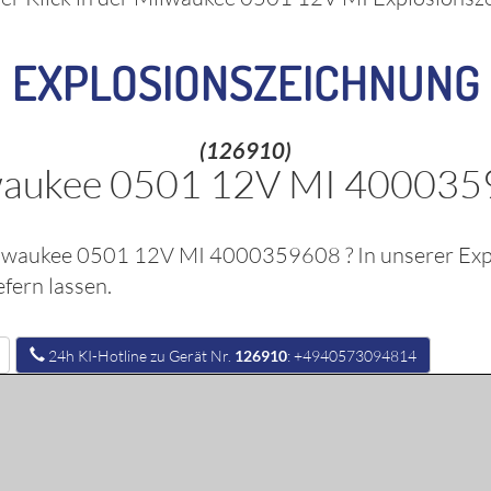
EXPLOSIONSZEICHNUNG
(126910)
aukee 0501 12V MI 40003
lwaukee 0501 12V MI 4000359608
? In unserer Ex
fern lassen.
24h KI-Hotline zu Gerät Nr.
126910
: +4940573094814