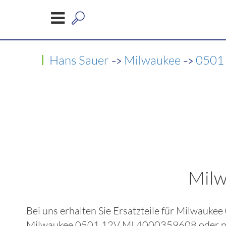
->
->
Hans Sauer
Milwaukee
0501
Milw
Bei uns erhalten Sie Ersatzteile für
Milwaukee
Milwaukee 0501 12V MI 4000359608
oder p