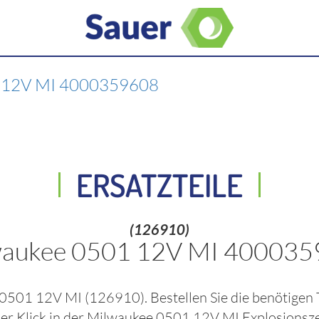
 12V MI 4000359608
ERSATZTEILE
(126910)
aukee 0501 12V MI 40003
 0501 12V MI
(126910)
. Bestellen Sie die benötigen
er Klick in der
Milwaukee 0501 12V MI
Explosionsz